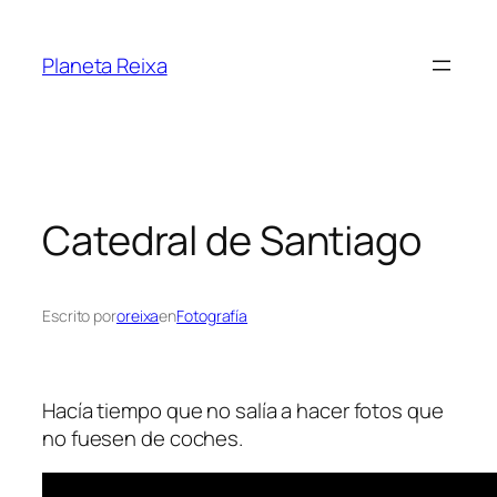
Saltar
al
Planeta Reixa
contenido
Catedral de Santiago
Escrito por
oreixa
en
Fotografía
Hacía tiempo que no salía a hacer fotos que
no fuesen de coches.