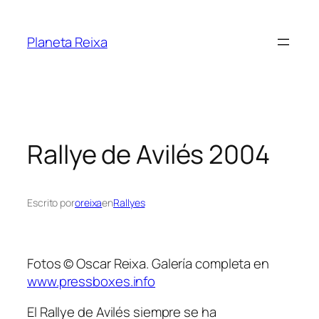
Saltar
al
Planeta Reixa
contenido
Rallye de Avilés 2004
Escrito por
oreixa
en
Rallyes
Fotos © Oscar Reixa. Galería completa en
www.pressboxes.info
El Rallye de Avilés siempre se ha