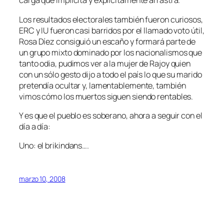
carga que implícita y explícitamente arrastra.
Los resultados electorales también fueron curiosos,
ERC y IU fueron casi barridos por el llamado voto útil,
Rosa Díez consiguió un escaño y formará parte de
un grupo mixto dominado por los nacionalismos que
tanto odia, pudimos ver a la mujer de Rajoy quien
con un sólo gesto dijo a todo el país lo que su marido
pretendía ocultar y, lamentablemente, también
vimos cómo los muertos siguen siendo rentables.
Y es que el pueblo es soberano, ahora a seguir con el
día a día:
Uno: el brikindans….
marzo 10, 2008