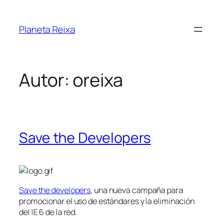
Saltar
al
Planeta Reixa
contenido
Autor:
oreixa
Save the Developers
Save the developers
, una nueva campaña para
promocionar el uso de estándares y la eliminación
del IE 6 de la red.