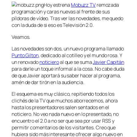
Hoy estrena
Mobuzz TV
remozada
programación y caras nuevas al frente de sus
píldoras de vídeo. Tras ver las novedades, me quedo
con la duda de si eso es Televisión 2.0.
Veamos.
Las novedades son dos, un nuevo programa llamado
Punto Gilton
, dedicado al cotilleo y el mundo rosa. Y
un renovado
noticiero
al que se suma
Javier Capitán
para darle un toque informal a la cosa. No cabe duda
de que Javier aportará su saber hacer al programa,
amén de dar tirón en la audiencia.
El esquema es muy clásico, repitiendo todos los
clichés de la TV que muchos aborrecemos, ahora
hasta los presentadores salen sentados en el
noticiero. No veo nada nuevo en lo presentado, no
encuentro el 2.0 a no ser que sea por usar RSS y
permitir comentarios de los visitantes. Creo que
hubiera sido más interesante ofrecer algo nuevo en