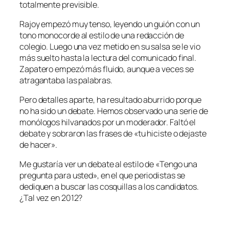
totalmente previsible.
Rajoy empezó muy tenso, leyendo un guión con un
tono monocorde al estilo de una redacción de
colegio. Luego una vez metido en su salsa se le vio
más suelto hasta la lectura del comunicado final.
Zapatero empezó más fluido, aunque a veces se
atragantaba las palabras.
Pero detalles aparte, ha resultado aburrido porque
no ha sido un debate. Hemos observado una serie de
monólogos hilvanados por un moderador. Faltó el
debate y sobraron las frases de «tu hiciste o dejaste
de hacer».
Me gustaría ver un debate al estilo de «Tengo una
pregunta para usted», en el que periodistas se
dediquen a buscar las cosquillas a los candidatos.
¿Tal vez en 2012?