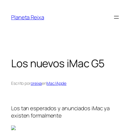
Saltar
al
Planeta Reixa
contenido
Los nuevos iMac G5
Escrito por
oreixa
en
Mac/Apple
Los tan esperados y anunciados iMac ya
existen formalmente