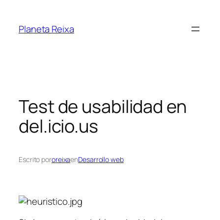
Saltar
al
Planeta Reixa
contenido
Test de usabilidad en
del.icio.us
Escrito por
oreixa
en
Desarrollo web