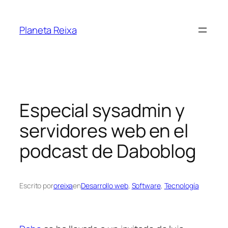
Saltar
al
Planeta Reixa
contenido
Especial sysadmin y
servidores web en el
podcast de Daboblog
Escrito por
oreixa
en
Desarrollo web
, 
Software
, 
Tecnología