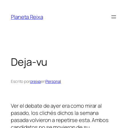
Saltar
al
Planeta Reixa
contenido
Deja-vu
Escrito por
oreixa
en
Personal
Ver el debate de ayer era como mirar al
pasado, los clichés dichos la semana
pasada volvieron a repetirse esta. Ambos
candidatos no se movieron de su