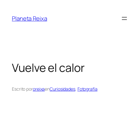
Saltar
al
Planeta Reixa
contenido
Vuelve el calor
Escrito por
oreixa
en
Curiosidades
, 
Fotografía