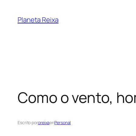
Saltar
al
Planeta Reixa
contenido
Como o vento, h
Escrito por
oreixa
en
Personal